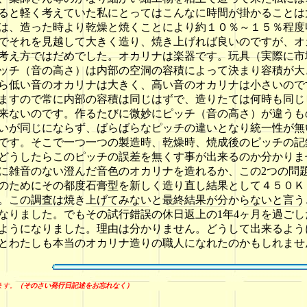
ると軽く考えていた私にとってはこんなに時間が掛かることは
は、造った時より乾燥と焼くことにより約１０％～１５％程度
でそれを見越して大きく造り、焼き上げれば良いのですが、オ
考え方ではだめでした。オカリナは楽器です。玩具（実際に市
ッチ（音の高さ）は内部の空洞の容積によって決まり容積が大
ら低い音のオカリナは大きく、高い音のオカリナは小さいので
ますので常に内部の容積は同じはずで、造りたては何時も同じ
来ないのです。作るたびに微妙にピッチ（音の高さ）が違うも
いが同じにならず、ばらばらなピッチの違いとなり統一性が無
す。そこで一つ一つの製造時、乾燥時、焼成後のピッチの記
どうしたらこのピッチの誤差を無くす事が出来るのか分かりま
に雑音のない澄んだ音色のオカリナを造れるか、この2つの問題
のためにその都度石膏型を新しく造り直し結果として４５０Ｋｇ
。この調査は焼き上げてみないと最終結果が分からないと言う
なりました。でもその試行錯誤の休日返上の1年4ヶ月を過ご
ようになりました。理由は分かりません。どうして出来るよう
とわたしも本当のオカリナ造りの職人になれたのかもしれませ
ます。
（そのさい発行日記述をお忘れなく）