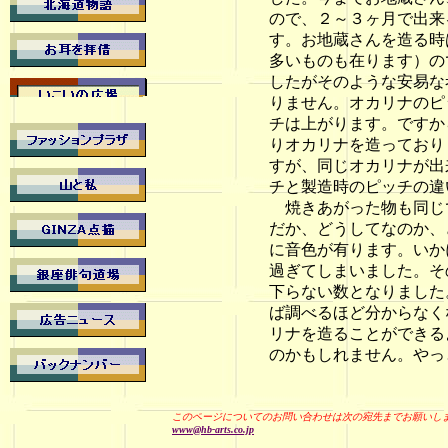
ので、２～３ヶ月で出来
す。お地蔵さんを造る時
多いものも在ります）の
したがそのような安易な
りません。オカリナのピ
チは上がります。ですか
りオカリナを造っており
すが、同じオカリナが出
チと製造時のピッチの違
焼きあがった物も同じで
だか、どうしてなのか、
に音色が有ります。いか
過ぎてしまいました。そ
下らない数となりました
ば調べるほど分からなく
リナを造ることができる
のかもしれません。やっ
このページについてのお問い合わせは次の宛先までお願いし
www@hb-arts.co.jp