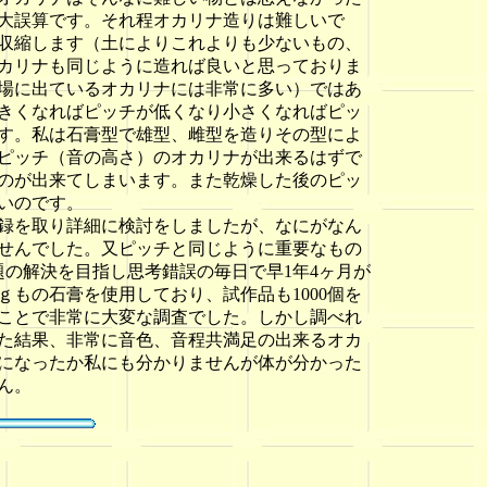
大誤算です。それ程オカリナ造りは難しいで
収縮します（土によりこれよりも少ないもの、
カリナも同じように造れば良いと思っておりま
場に出ているオカリナには非常に多い）ではあ
きくなればピッチが低くなり小さくなればピッ
す。私は石膏型で雄型、雌型を造りその型によ
ピッチ（音の高さ）のオカリナが出来るはずで
のが出来てしまいます。また乾燥した後のピッ
いのです。
録を取り詳細に検討をしましたが、なにがなん
せんでした。又ピッチと同じように重要なもの
の解決を目指し思考錯誤の毎日で早1年4ヶ月が
もの石膏を使用しており、試作品も1000個を
ことで非常に大変な調査でした。しかし調べれ
した結果、非常に音色、音程共満足の出来るオカ
になったか私にも分かりませんが体が分かった
ん。