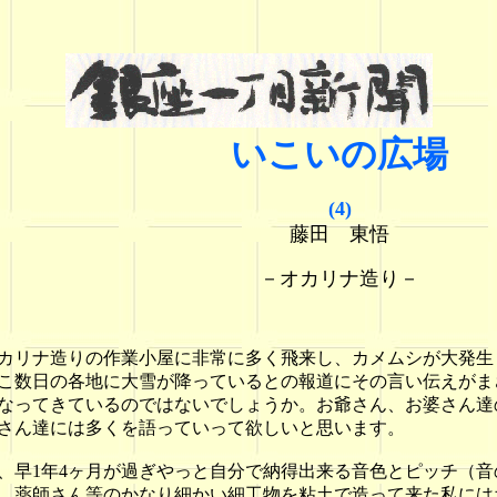
いこいの広場
(4
)
藤田 東悟
－オカリナ造り－
カリナ造りの作業小屋に非常に多く飛来し、カメムシが大発生
こ数日の各地に大雪が降っているとの報道にその言い伝えがま
なってきているのではないでしょうか。お爺さん、お婆さん達
さん達には多くを語っていって欲しいと思います。
早1年4ヶ月が過ぎやっと自分で納得出来る音色とピッチ（音
、薬師さん等のかなり細かい細工物を粘土で造って来た私には