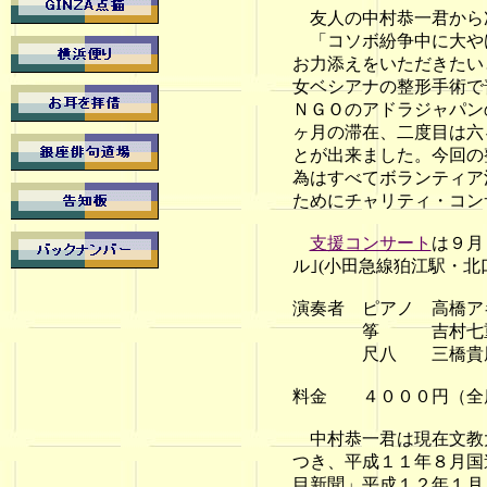
友人の中村恭一君から
「コソボ紛争中に大やけ
お力添えをいただきたい
女ベシアナの整形手術で
ＮＧＯのアドラジャパン
ヶ月の滞在、二度目は六
とが出来ました。今回の
為はすべてボランティア
ためにチャリティ・コン
支援コンサート
は９月
ル｣(小田急線狛江駅・
演奏者 ピアノ 高橋ア
筝 吉村七
尺八 三橋貴
料金 ４０００円（全
中村恭一君は現在文教大
つき、平成１１年８月国
目新聞」平成１２年１月