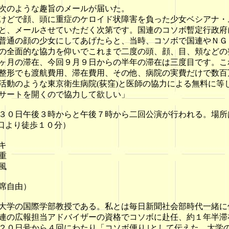
次のような趣旨のメールが届いた。
どで顔、頭に重症のケロイド状障害を負った少女ベシアナ・ム
と、メールさせていただく次第です。国連のコソボ暫定行政府
普通の顔の少女にしてあげたらと、当時、コソボで国連やＮＧ
の全面的な協力を仰いでこれまで二度の頭、顔、目、頬などの
ヶ月の滞在、今回９月９日からの半年の滞在は三度目です。こ
整形でも渡航費用、滞在費用、その他、病院の実費だけで数百
活動のような東京衛生病院(荻窪)と医師の協力による無料に等
サートを開くので協力して欲しい」
３０日午後３時からと午後７時から二回公演が行われる。場所
北口より徒歩１０分）
キ
重
風
席自由）
学の国際学部教授である。私とは毎日新聞社会部時代一緒に
連の広報担当アドバイザーの資格でコソボに赴任、約１年半滞
２０日号から４回にわたり「コソボ便り｣として伝えた。大学