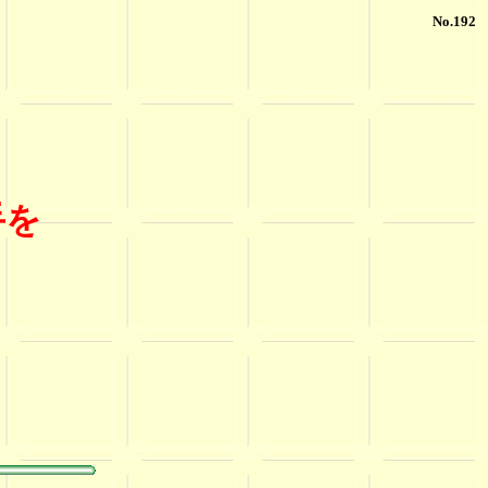
No.192
手を