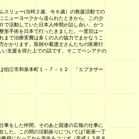
スリュー(当時２歳、今６歳）の救援活動での
にニューヨークから送られたときから、この少
Ｏで活動していた日本人仲間が話し合い、かつ
整形手術を日本で行ったきました。一度目は一
れまで治療実費は多くの人の協力でまかなうこ
万かかります。医師や看護士さんたちの医療行
しい支援を得た上での話です。そこでベシアナの
は狛江市和泉本町１－７－１２ 「エプタザー
仕事をした仲間。そのあと国連の広報の仕事に
在した。この間の活動振りについては｢銀座一丁
の教授になってから学生をコソボ（平成１３年８