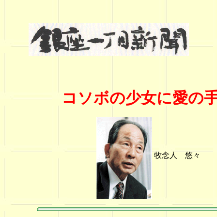
コソボの少女に愛の
牧念人 悠々