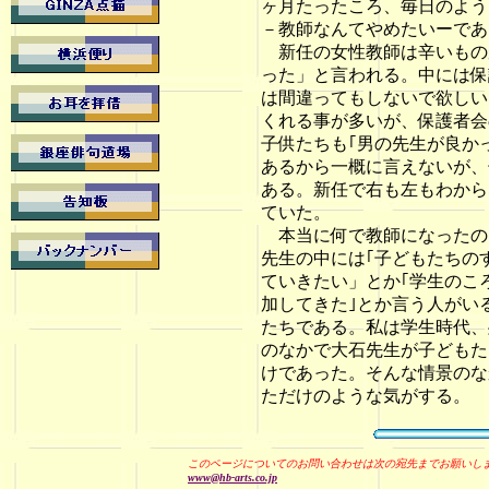
ヶ月たったころ、毎日のよう
－教師なんてやめたいーであ
新任の女性教師は辛いもの
った」と言われる。中には保
は間違ってもしないで欲しい
くれる事が多いが、保護者会
子供たちも｢男の先生が良か
あるから一概に言えないが、
ある。新任で右も左もわから
ていた。
本当に何で教師になったの
先生の中には｢子どもたちの
ていきたい」とか｢学生のこ
加してきた｣とか言う人がい
たちである。私は学生時代、
のなかで大石先生が子どもた
けであった。そんな情景のな
ただけのような気がする。
このページについてのお問い合わせは次の宛先までお願いし
www@hb-arts.co.jp