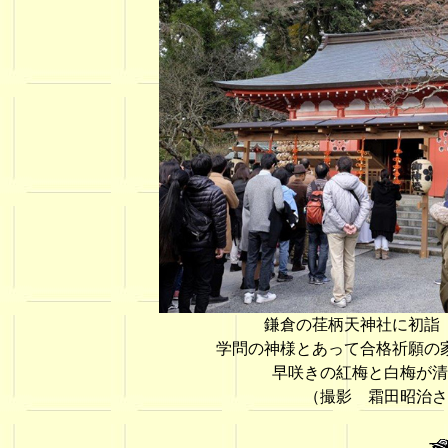
鎌倉の荏柄天神社に初詣
学問の神様とあって合格祈願の
早咲きの紅梅と白梅が清
（撮影 霜田昭治さ