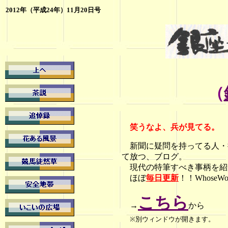
2012年（平成24年）11月20日号
（
笑うなよ
、兵が見てる。
新聞に疑問を持ってる人・
て放つ、ブログ。
現代の特筆すべき事柄を紹
ほぼ
毎日更新
！！Whose
こちら
→
から
※別ウィンドウが開きます。