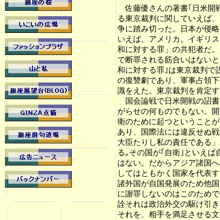
佐藤優さんの著書｢日米開戦
る東京裁判に関していえば、
争に踏み切った。日本が侵略
いえば、アメリカ。イギリス
和に対する罪」の共犯者だ。
で断罪される筋合いはないと
和に対する罪｣は東京裁判で
の復讐劇であり、軍事占領下
識をえた。東京裁判を肯定す
国会論戦で日米開戦の詔書
がらせの何ものでもない。開
衛のために起つということが
あり、国際法には違反せぬ戦
大臣たりし私の責任である」
る｡その国が｢自衛｣といえ
はない。だからアジア諸国へ
してはともかく国家を代表す
諸外国が自国発展のため他国
に謝罪しないのはこのためで
詮それは政治外交の駆け引き
それを、相手を満足させる文