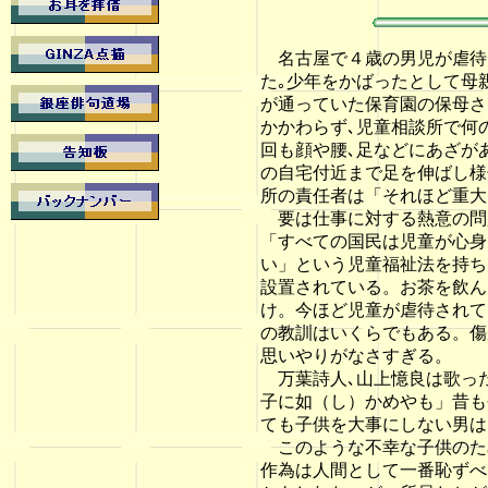
名古屋で４歳の男児が虐待
た｡少年をかばったとして母
が通っていた保育園の保母さ
かかわらず､児童相談所で何の
回も顔や腰､足などにあざが
の自宅付近まで足を伸ばし様
所の責任者は「それほど重大
要は仕事に対する熱意の問
「すべての国民は児童が心身
い」という児童福祉法を持ち
設置されている。お茶を飲ん
け。今ほど児童が虐待されて
の教訓はいくらでもある。傷
思いやりがなさすぎる。
万葉詩人､山上憶良は歌っ
子に如（し）かめやも」昔も
ても子供を大事にしない男は
このような不幸な子供のた
作為は人間として一番恥ずべ