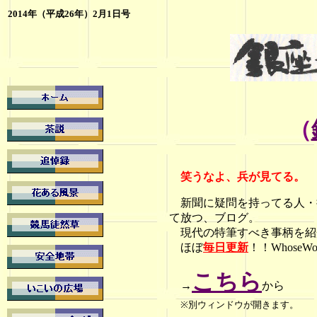
2014年（平成26年）2月
1日号
（
笑うなよ
、兵が見てる。
新聞に疑問を持ってる人・
て放つ、ブログ。
現代の特筆すべき事柄を紹
ほぼ
毎日更新
！！Whose
こちら
→
から
※別ウィンドウが開きます。