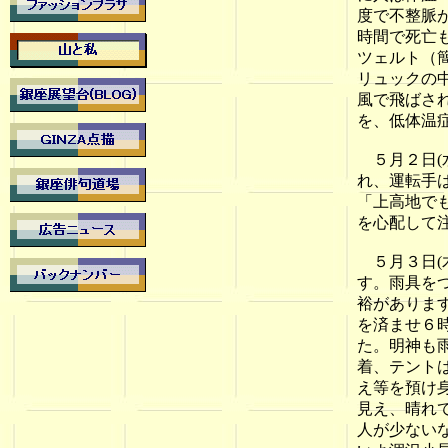
度で不整脈
時間で死亡
ツェルト（
リュックの
風で飛ばさ
を、低体温
５月２日(
れ、運転手
「上高地で
を心配して
５月３日(木
す。雨具を
裕がありま
を済ませ６
た。明神も
着、テント
え等を預け
見え、晴れ
人が少ない