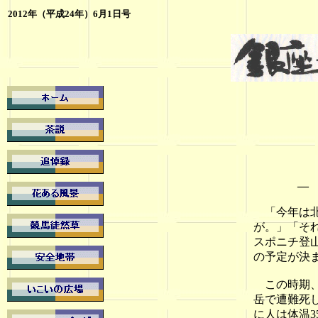
2012年（平成24年）6月1日号
―
「今年は北
が。」「そ
スポニチ登
の予定が決
この時期、
岳で遭難死
に人は体温3