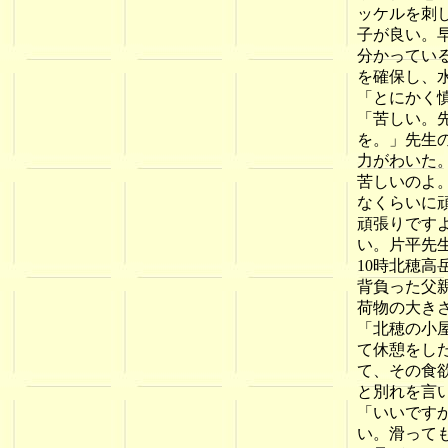
ッケルを刺
子が良い。
分かってい
を確保し、
「とにかく
「苦しい。
を。」先生
力がわいた
苦しいのよ
なくらいに
頑張りです
い。片平先
10時北穂高
背負った父
荷物の大き
「北穂の小
て休憩をし
て、その食
と別れを言
「いいです
い。滑って