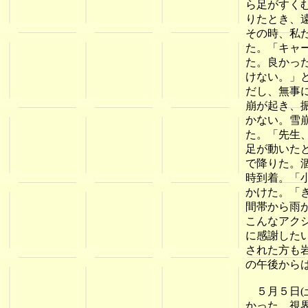
ら足がすく
りたとき、
その時、私
た。「キャ
た。良かっ
けない。」
だし、無事
崩が起き、
かない。雪
た。「先生
足が動いた
で降りた。
時到着。「
かけた。「
間帯から雨
こんなアク
に感謝した
された方も
の午後から
５月５日(
かった。視