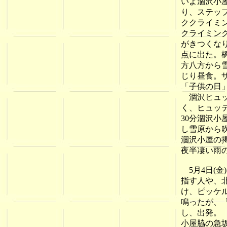
いよ涸沢小
り、ステッ
ククライミ
クライミン
がきつくな
点に出た。
方八方から
じり昼食。
「子供の日
涸沢ヒュッ
く、ヒュッ
30分涸沢小
し雪原から
涸沢小屋の
夜半凄い雨
5月4日(金
指す人や、
け、ピッケ
鳴ったが、
し、出発。
小屋脇の急