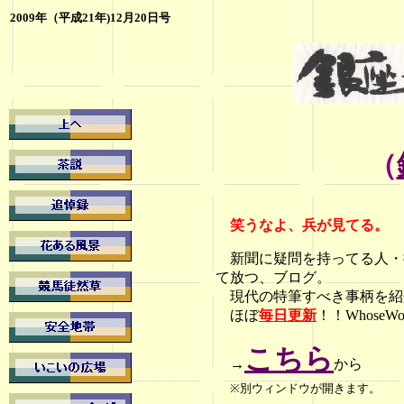
2009年（平成21年)12月20日号
（
笑うなよ
、兵が見てる。
新聞に疑問を持ってる人・
て放つ、ブログ。
現代の特筆すべき事柄を紹
ほぼ
毎日更新
！！Whose
こちら
→
から
※別ウィンドウが開きます。