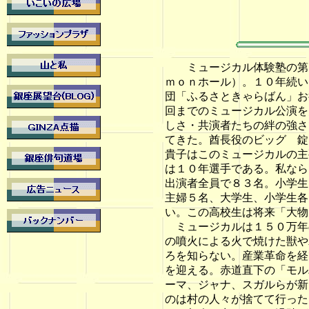
ミュージカル体験塾の第１
ｍｏｎホール）。１０年続い
団「ふるさときゃらばん」お
回までのミュージカル公演を
しさ・共演者たちの絆の強さ
てきた。酋長役のビッグ 錠
貴子はこのミュージカルの主
は１０年選手である。私なら
出演者全員で８３名。小学生
主婦５名、大学生、小学生各
い。この高校生は将来「大物
ミュージカルは１５０万年
の噴火による火で焼けた獣や
ろを知らない。産業革命を経
を迎える。赤道直下の「モル
ーマ、ジャナ、スガルらが新
のは村の人々が捨てて行った