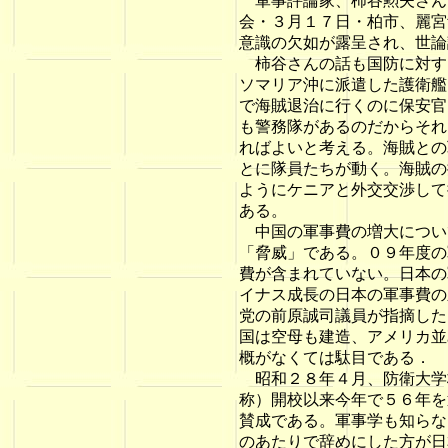
軍事評論家、柿谷勲夫さん
会・３月１７日・柏市、麗宮
意識の欠如が露呈され、世論
柿谷さんの話も国防に対す
ソマリア沖に派遣した護衛艦
で海賊退治に行くのに保安官
も警務隊があるのだからそれ
ればよいと考える。海賊との
とに隊員たちが動く。海賊の
ようにケニアと外交交渉して
ある。
中国の軍事費の増大につい
「脅威」である。０９年度の
費が含まれていない。日本の
イナス成長の日本の軍事費の
党の前原誠司議員が指摘した
国は空母も建造、アメリカ並
概がなくては駄目である．
昭和２８年４月、防衛大学
称）開校以来今年で５６年を
賛成である。軍事学も知らな
のあたりで辞めにした方が日