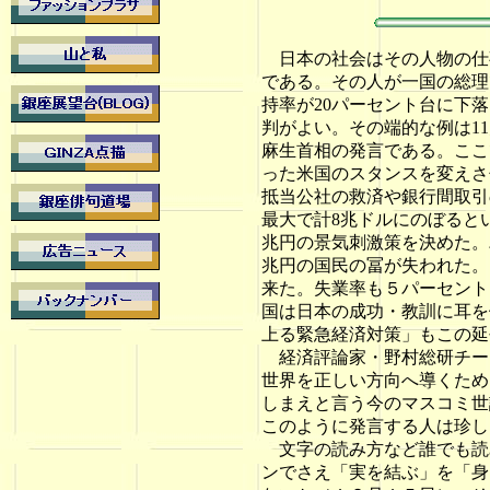
日本の社会はその人物の仕
である。その人が一国の総理
持率が20パーセント台に下
判がよい。その端的な例は1
麻生首相の発言である。ここ
った米国のスタンスを変えさ
抵当公社の救済や銀行間取引
最大で計8兆ドルにのぼると
兆円の景気刺激策を決めた。
兆円の国民の冨が失われた。
来た。失業率も５パーセント
国は日本の成功・教訓に耳を
上る緊急経済対策」もこの延
経済評論家・野村総研チー
世界を正しい方向へ導くため
しまえと言う今のマスコミ世
このように発言する人は珍し
文字の読み方など誰でも読
ンでさえ「実を結ぶ」を「身