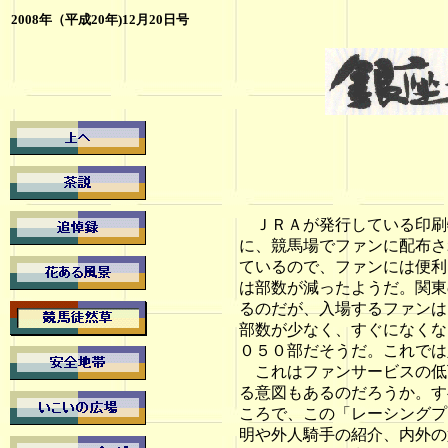
2008年（平成20年)12月20日号
ＪＲＡが発行している印刷
に、競馬場でファンに配布さ
ているので、ファンには便利
は部数が減ったようだ。関東
るのだが、入場するファンは
部数が少なく、すぐになくな
０５０部だそうだ。これでは
これはファンサービスの低
る意図もあるのだろうか。す
ころで、この「レーシングプ
明や外人騎手の紹介、内外の