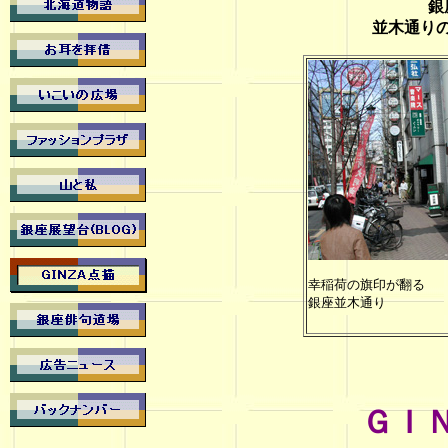
銀座
並木通りの
幸稲荷の旗印が翻る
銀座並木通り
ＧＩＮ