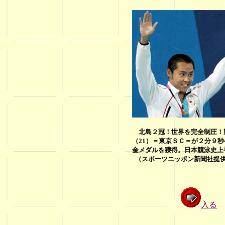
北島２冠！世界を完全制圧！
（21）＝東京ＳＣ＝が２分９秒
金メダルを獲得。日本競泳史上
（スポーツニッポン新聞社提
入る