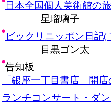
日本全国個人美術館の
星瑠璃子
ビックリニッポン日記(
目黒ゴン太
告知板
「銀座一丁目書店」開店
ランチコンサート・ダン