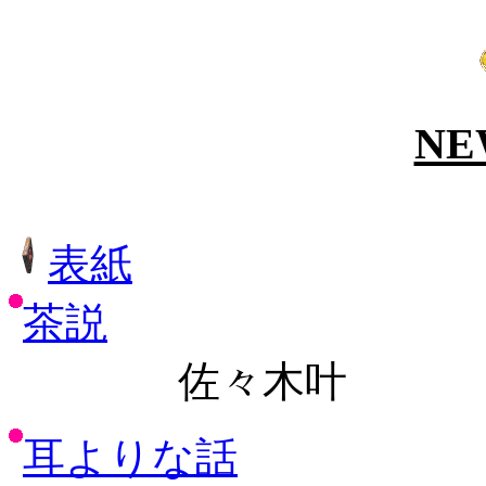
NE
表紙
茶説
佐々木叶
耳よりな話