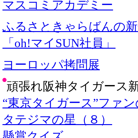
マスコミアカデミー
ふるさときゃらばんの新
「oh!マイSUN社員」
ヨーロッパ拷問展
頑張れ阪神タイガース
“東京タイガース”ファ
タテジマの星（８）
懸賞クイズ