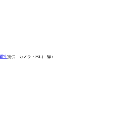
聞社
提供 カメラ・米山 徹）