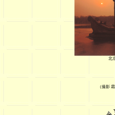
北京の頤
（撮影 霜田 