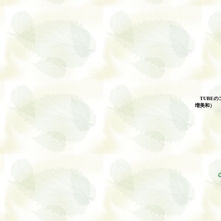
TUBEの
増美和）