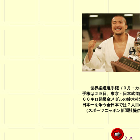
世界柔道選手権（９月・カイ
手権は２９日、東京・日本武道
００キロ超級金メダルの鈴木桂
日本一を争う全日本では７人目
（
スポーツニッポン新聞社提
入る