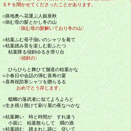
ＳＰを聞かせてくださったことがあります。
○路地奥へ花運ぶ人銀座秋
○病む母の髪とかし冬の山
〈病む母の髪解いており冬の山〉
○枯葉ふむ母子揃いのシャツを着て
○枯葉踏み音を楽しむ影ふたつ
枯葉降る傾斜ゆるき滑り台
〈傾斜の〉
ひらひらと舞ひて舗道の枯葉かな
○小春日や会話の弾む喜寿の宴
○喜寿祝防寒シャツを贈らるる
おめでとう存じます。
蟷螂の落武者に似てよろよろ
○生き残り懸けて刷り屋の夜なべかな
○枯葉舞い 時と時間が すれ違
小面に 枯葉散らして 燗の酒
○枯葉踏む 踏まれし跡に 従いて