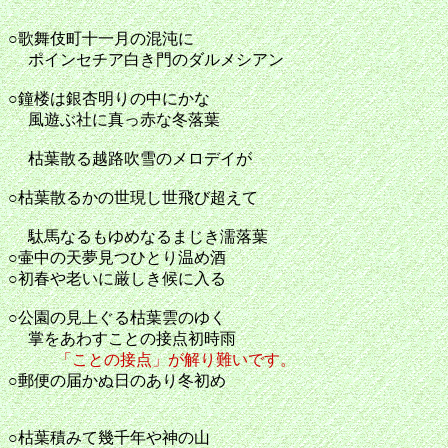
○歌舞伎町十一月の混沌に
ポインセチア白き門のダルメシアン
○鐘楼は銀杏明りの中にかな
風遊ぶ社に真っ赤な冬落葉
枯葉散る越路吹雪のメロデイが
○枯葉散るかの世現し世飛び超えて
駄馬なるもゆめなるまじき濡落葉
○壷中の天夢見つひとり温め酒
○初春や老いに厳しき候に入る
○公園の見上ぐる枯葉雲のゆく
掌をあわすことの接点初時雨
「ことの接点」が解り難いです。
○郵便の届かぬ日のあり冬初め
○枯葉積みて幾千年や神の山