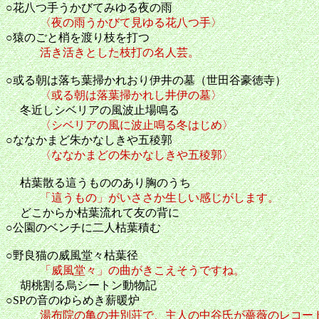
○花八つ手うかびてみゆる夜の雨
〈夜の雨うかびて見ゆる花八つ手〉
○猿のごと梢を渡り枝を打つ
活き活きとした枝打の名人芸。
○或る朝は落ち葉掃かれおり伊井の墓（世田谷豪徳寺）
〈或る朝は落葉掃かれし井伊の墓〉
冬近しシベリアの風波止場鳴る
〈シベリアの風に波止鳴る冬はじめ〉
○ななかまど朱かなしきや五稜郭
〈ななかまどの朱かなしきや五稜郭〉
枯葉散る這うもののあり胸のうち
「這うもの」がいささか生しい感じがします。
どこからか枯葉流れて友の背に
○公園のベンチに二人枯葉積む
○野良猫の威風堂々枯葉径
「威風堂々」の曲がきこえそうですね。
胡桃割る烏シートン動物記
○SPの音のゆらめき薪暖炉
湯布院の亀の井別荘で、主人の中谷氏が薔薇のレコー