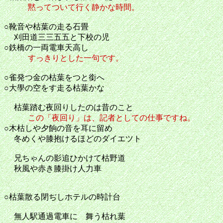
黙ってついて行く静かな時間。
○靴音や枯葉の走る石畳
刈田道三三五五と下校の児
○鉄橋の一両電車天高し
すっきりとした一句です。
○雀発つ金の枯葉をつと銜
○大學の空をす走る枯葉かな
枯葉踏む夜回りしたのは昔のこ
この「夜回り」は、記者としての仕事ですね。
○木枯しや夕餉の音を耳に留め
冬めくや膝抱けるほどのダイエツト
兄ちゃんの影追ひかけて枯野
秋風や赤き膝掛け人力車
○枯葉散る閉ぢしホテルの時計
無人駅通過電車に 舞う枯れ