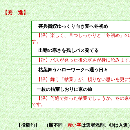
【秀 逸】
甚兵衛鮫ゆっくり向き変へ
【評】楽しく、且つしっかりと「冬初め」の
す。
出勤の寒さを残しバス
【評】バスが発った後の寒さが身に沁みます
枯葉舞うハローワークへ通
【評】舞う「枯葉」が、頼りない思いを更に
一枚の枯葉しおりに京
【評】何処で拾った枯葉でしょうか。冬の京
です。
【投稿句】 （順不同・
赤い字
は選者添削、◎は入選