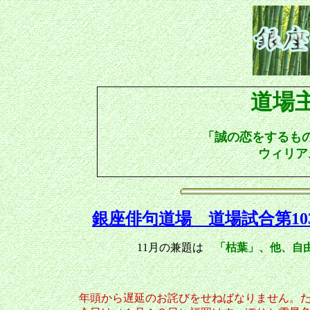
道場
「
誠の恋をするも
ウィリア
銀座俳句道場 道場試合第10
11月の兼題は
「枯葉」
、他、
自
年頭から遅延のお詫びをせねばなりません。た