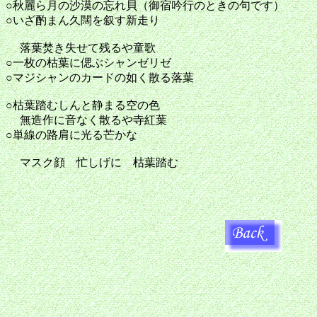
○秋麗ら月の沙漠の忘れ貝（御宿吟行のときの句です）
○いざ酌まん久闊を叙す新走り
落葉焚き失せて残るや童
○一枚の枯葉に偲ぶシャンゼリゼ
○マジシャンのカードの如く散る落葉
○枯葉踏むしんと静まる空の
無造作に音なく散るや寺紅葉
○単線の路肩に光る芒かな
マスク顔 忙しげに 枯葉踏