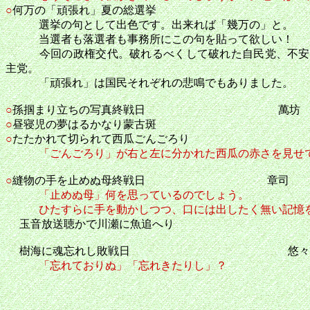
○
何万の「頑張れ」夏の総選挙
選挙の句として出色です。出来れば「幾万の」と。
当選者も落選者も事務所にこの句を貼って欲しい！
今回の政権交代。破れるべくして破れた自民党、不安だ
主党。
「頑張れ」は国民それぞれの悲鳴でもありました。
○
孫掴まり立ちの写真終戦日 萬坊
○
昼寝児の夢はるかなり蒙古斑
○
たたかれて切られて西瓜ごんごろり
「ごんごろり」が右と左に分かれた西瓜の赤さを見せ
○
縫物の手を止めぬ母終戦日 章司
「止めぬ母」何を思っているのでしょう。
ひたすらに手を動かしつつ、口には出したく無い記憶を
玉音放送聴かで川瀬に魚追へり
樹海に魂忘れし敗戦日 悠々
「忘れておりぬ」「忘れきたりし」？