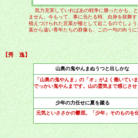
気力充実していればあの戦争に勝ったかも、と
ません。今もって、事に当たる時、自身を鼓舞す
植えつけられた言葉が檄として起こるのでしょう
葉から遠い青年たちの群像も、この一句の向うに
【秀 逸】
山奥の鬼やんまぬうつと出し
「山奥の鬼やんま」の「オ」がよく働いてい
でっかい鬼やんまです。山の霊気まで感じさせ
少年の力任せに夏を蹴
元気といささかの鬱屈。「少年」そのものを