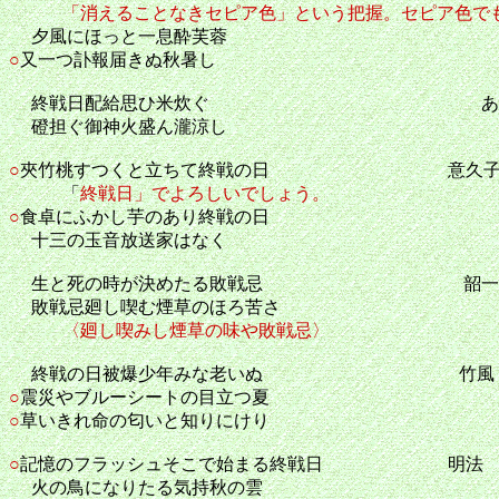
「消えることなきセピア色」という把握。セピア色で
夕風にほっと一息酔芙蓉
○
又一つ訃報届きぬ秋暑し
終戦日配給思ひ米炊ぐ あ
磴担ぐ御神火盛ん瀧涼し
○
夾竹桃すつくと立ちて終戦の日 意久
「
終戦日」でよろしいでしょう。
○
食卓にふかし芋のあり終戦の日
十三の玉音放送家はなく
生と死の時が決めたる敗戦忌 韶一
敗戦忌廻し喫む煙草のほろ苦さ
〈廻し喫みし煙草の味や敗戦忌〉
終戦の日被爆少年みな老いぬ 竹風
○
震災やブルーシートの目立つ夏
○
草いきれ命の匂いと知りにけり
○
記憶のフラッシュそこで始まる終戦日 明法
火の鳥になりたる気持秋の雲