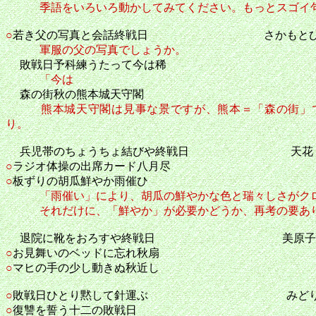
季語をいろいろ動かしてみてください。もっとスゴイ
○
若き父の写真と会話終戦日 さかもとひ
軍服の父の写真でしょうか。
敗戦日予科練うたって今は稀
「今は
森の街秋の熊本城天守閣
熊本城天守閣は見事な景ですが、熊本＝「森の街」
り。
兵児帯のちょうちょ結びや終戦日 天花
○
ラジオ体操の出席カード八月尽
○
板ずりの胡瓜鮮やか雨催ひ
「雨催い」により、胡瓜の鮮やかな色と瑞々しさがク
それだけに、「鮮やか」が必要かどうか、再考の要あり
退院に靴をおろすや終戦日 美原子
○
お見舞いのベッドに忘れ秋扇
○
マヒの手の少し動きぬ秋近し
○
敗戦日ひとり黙して針運ぶ みど
○
復讐を誓う十二の敗戦日