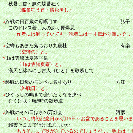
秋暑し首・膝の蝶番狂う
〈蝶番狂う首・膝秋暑し〉
○
終戦の日百歳の母瞑目す 弘子
このドレス着し人のあり原爆忌
作者には解っていても、読者には一寸伝わり難いでし
○
空蝉もあまた落ちおり九段杜 有楽
〈空蝉の〉と。
○
山は雲館は夏霧平泉
〈山は雲館夏霧〉と。
漢天と詠みにし古人（ひと）を敬慕して
○
終戦の日母のモンペに名札あり 方江
〈終戦日〉と。
○
ひぐらしの鳴きて会いたくなる夕べ
むくげ咲く暁5時の散歩道
○
終戦のその日は京の万灯会 河彦
いつも終戦記念日が8月15日～お盆であることを思い
鰯雲そこまで行けば涼しいか
もうそこまで秋がきているのでしょうが…。地上は「