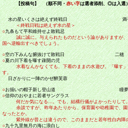
【投稿句】 （順不同・
赤い字
は選者添削、◎は入選
水の星いくさは絶えず終戦日 満
＜終戦日戦は絶えず水の星＞
○
九条もて平和維持せよ敗戦忌
誠に誠に。与えられたものだという論がありますが、
国へ逆輸出すべきでしょう。
○
空の下みんな腑抜けて敗戦日 二穂
○
夏の川下着を曝す疎開の児
水着なんかなくても、下着のままの水遊び。「曝す」
す。
日ざかりに一陣のかぜ醉芙蓉
○
お揃いの帽子新し登山道 瞳
○
信仰のおやまに若者サングラス
何だか気になる…。でも、結構行儀がよかったりして
余談ですが、昨年あたりから、保育園や幼稚園で、園児
なったとか。
紫外線が昔とは違うので、このままだと若年性白内障の
○
九十九里無月の海に浪白し