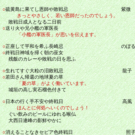
○
硫黄島に果てし恩師や敗戦忌 紫微
きっとやさしく、若い恩師だったのでしょう。
敗戦日成人となる二日前
○
送り火や兄小艦の軍医長
「小艦の軍医長」が思いを伝えます。
○
正座して平和を希ふ長崎忌 のぼ
○
終戦日神域を掃く朝の巫女
残飯のカレーや敗戦の日を思ふ
○
生れてすぐ大粒の泪敗戦忌 龍子
○
若田さん帰還の地球夏の草
「夏の草」がよく働いています。
城垣の高し実石榴色付きて
○
日本の行く手不安や終戦日 高風
ほんとに何処へいくのでしょう！
ぐい飲みのビールにゆれる喉仏
大西日連峰の影鮮やかに
○
消えることなきセピア色終戦日 照