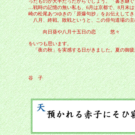
ったものが大半だったからでしょう。「書き継ぐ
…戦時の記憶の無い私も、6月は京都で、8月末
崎の松尾あつゆきの「原爆句抄」をお伝えしてき
八月、終戦、敗戦というと、この俳句道場の主
向日葵や八月十五日の恋 悠々
をいつも思います。
「夜の秋」を実感する日がきました。夏の御疲
谷 子