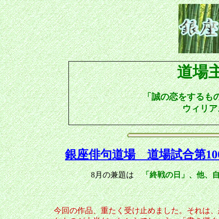
道場
「
誠の恋をするも
ウィリア
銀座俳句道場 道場試合第10
8月の兼題は
「終戦の日」
、他、
今回の作品、重たく受け止めました。それは、