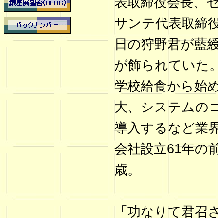
表取締役会長、
サンテ代表取締
日の狩野君が藍
が飾られていた
学校給食から始
大、システムの
導入するなど業
会社設立61年の
歳。
「功なりて君召