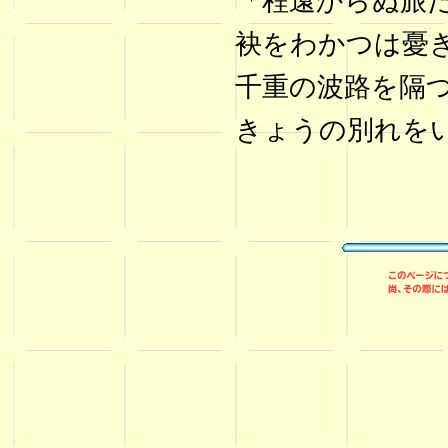
「程遠からぬ旅
袂をわかつは憂
千重の波路を隔
きょうの別れを