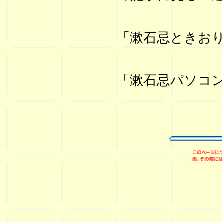
「漱石忌ときお
「漱石忌パソコ