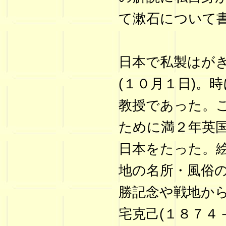
て漱石について
日本で私製はが
(１０月１日)。
教授であった。
ために満２年英
日本をたった。
地の名所・風俗
勝記念や戦地か
宅克己(１８７４